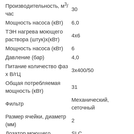
3
Производительность, м
/
30
час
Мощность насоса (кВт)
6,0
ТЭН нагрева моющего
4х6
раствора (штук)х(кВт)
Мощность насоса (кВт)
6
Давление (бар)
4,0
Питание количество фаз
3x400/50
х В/гЦ
Общая потребляемая
31
мощность (кВт)
Механический,
Фильтр
сеточный
Размер ячейки, диаметр
2
(мм)
Дозатор моющего
SLC