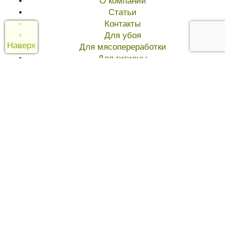
О компании
Статьи
Контакты
Для убоя
Наверх
Для мясопереработки
Для гигиены
Расходники
Доставка
Дипломы
(с) АПК 2004-2020
Юридический адрес: 115201 г. Москва ул.
Котляковская д. 6 ст. 8
Фактический адрес: г. Москва ул. Котляковская д. 6
ст. 8
Телефон +7 (495) 778-33-93