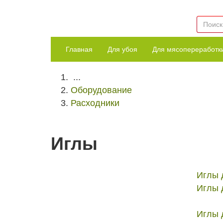
Главная
Для убоя
Для мясопереработк
...
Оборудование
Расходники
Иглы
Иглы д
Иглы 
Иглы 