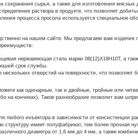
 и сохранения сырья, а также для изготовления мясны
спределение раствора в продукте, что позволяет добит
вления процесса просола используется специальное об
дственно на нашем сайте. Мы предлагаем вам изделия 
 преимуществ:
ищевая нержавеющая сталь марки 08(12)Х18Н10Т, а такж
ороший срок службы.
 нескольких отверстий на поверхности, что позволяет 
можете как одинарные, так и двойные, тройные или чет
бо на кончиках). Такое разнообразие позволит вам шпр
я любого инъектора в зависимости от консистенции ра
 структуру имеет полуфабрикат, тем более прочная нуж
 различного диаметра от 1,6 мм до 4 мм, а также комби