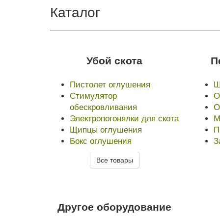
Каталог
Убой скота
П
Пистолет оглушения
Ш
Стимулятор
О
обескровливания
О
Электропогонялки для скота
М
Щипцы оглушения
П
Бокс оглушения
З
Все товары
Другое оборудование