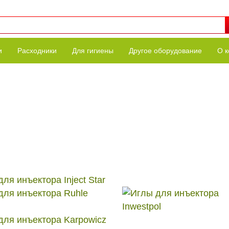
и
Расходники
Для гигиены
Другое оборудование
О 
ля инъектора Inject Star
для инъектора Ruhle
для инъектора Karpowicz